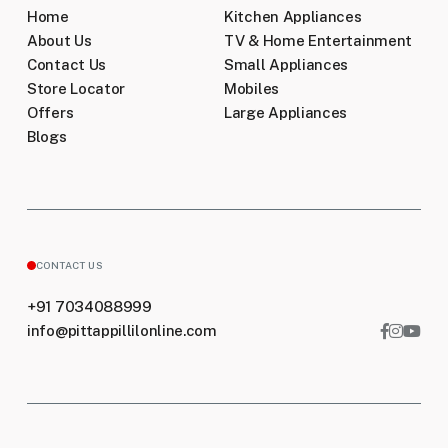
Home
Kitchen Appliances
Can I change or cancel my order after it has
been placed?
About Us
TV & Home Entertainment
Contact Us
Small Appliances
Store Locator
Mobiles
Do you have a physical store?
Offers
Large Appliances
Blogs
Are there any special offers or discounts
available?
CONTACT US
+91 7034088999
info@pittappillilonline.com