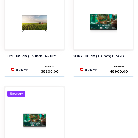
LLOYD 139 cm (55 Inch) 4K Ultra HD Smart LED TV 55US850F
SONY 108 cm (43 inch) BRAVIA 2 4K Ultra HD Smart LED TV K-43S22M2
61500.00
54900.00
Buy Now
Buy Now
₹38200.00
₹48900.00
28% OFF