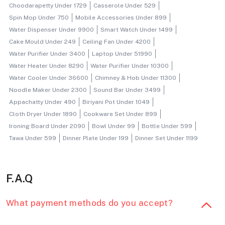
Choodarapetty Under 1729
Casserole Under 529
Spin Mop Under 750
Mobile Accessories Under 899
Water Dispenser Under 9900
Smart Watch Under 1499
Cake Mould Under 249
Ceiling Fan Under 4200
Water Purifier Under 3400
Laptop Under 51990
Water Heater Under 8290
Water Purifier Under 10300
Water Cooler Under 36600
Chimney & Hob Under 11300
Noodle Maker Under 2300
Sound Bar Under 3499
Appachatty Under 490
Biriyani Pot Under 1049
Cloth Dryer Under 1890
Cookware Set Under 899
Ironing Board Under 2090
Bowl Under 99
Bottle Under 599
Tawa Under 599
Dinner Plate Under 199
Dinner Set Under 1199
F.A.Q
What payment methods do you accept?