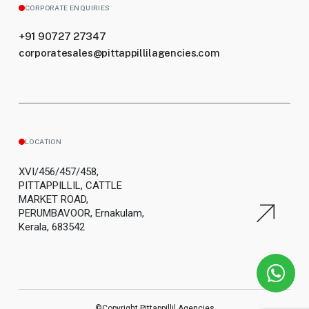
CORPORATE ENQUIRIES
+91 90727 27347
corporatesales@pittappillilagencies.com
LOCATION
XVI/456/457/458,
PITTAPPILLIL, CATTLE
MARKET ROAD,
PERUMBAVOOR, Ernakulam,
Kerala, 683542
©Copyright Pittappillil Agencies