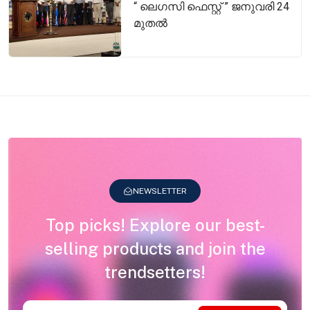
“ ലെഗസി ഫെസ്റ്റ് ” ജനുവരി 24
മുതൽ
NEWSLETTER
Top picks! Explore our best-
selling products and join the
trendsetters!