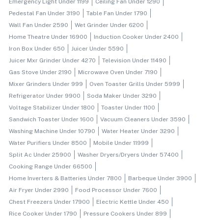
Emergency Light Under 1199
Ceiling Fan Under 1290
Pedestal Fan Under 3190
Table Fan Under 1790
Wall Fan Under 2590
Wet Grinder Under 6200
Home Theatre Under 16900
Induction Cooker Under 2400
Iron Box Under 650
Juicer Under 5590
Juicer Mxr Grinder Under 4270
Television Under 11490
Gas Stove Under 2190
Microwave Oven Under 7190
Mixer Grinders Under 999
Oven Toaster Grills Under 5999
Refrigerator Under 9900
Soda Maker Under 3290
Voltage Stabilizer Under 1800
Toaster Under 1100
Sandwich Toaster Under 1600
Vacuum Cleaners Under 3590
Washing Machine Under 10790
Water Heater Under 3290
Water Purifiers Under 8500
Mobile Under 11999
Split Ac Under 25900
Washer Dryers/dryers Under 57400
Cooking Range Under 66500
Home Inverters & Batteries Under 7800
Barbeque Under 3900
Air Fryer Under 2990
Food Processor Under 7600
Chest Freezers Under 17900
Electric Kettle Under 450
Rice Cooker Under 1790
Pressure Cookers Under 899