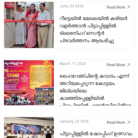
June, 04 2026
Read More
റീട്ടെയിൽ മേഖലയിൽ കരിയർ
വളർത്താൻ പിട്ടാപ്പിള്ളിൽ
ട്രൈനിംഗ് സെന്റർ
പ്രവർത്തനം ആരംഭിച്ചു
March, 11 2026
Read More
ഹൈറേഞ്ചിന്റെ കവാടം എന്ന്
അറിയപ്പെടുന്ന കോട്ടയം
ജില്ലയിലെ
കാഞ്ഞിരപ്പള്ളിയിൽ
പിട്ടാപ്പിള്ളിൽ ഏജൻസീസിൻ്റെ
86-ാ മത് ഷോറൂം 2026 മാർച്ച് 16
തിങ്കളാഴ്‌ച രാവിലെ 11.00 ന്
January, 22 2026
Read More
പ്രവർത്തനം ആരംഭിക്കുന്നു.
പിട്ടാപ്പിള്ളിൽ ഷോപ്പിംഗ് ഉത്സവം