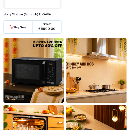
Sony 139 cm (55 inch) BRAVIA 2 4K Ultra HD Smart LED Google TV, K-55S25M2
91900.00
Buy Now
₹65900.00