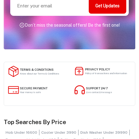
Get Updates
Don’t miss the seasonal offers! Be the first one!
PRIVACY POLICY
TERMS & CONDITIONS
Policy of transactions and information
Know about our Terms & Conditions
SECURE PAYMENT
SUPPORT 24/7
Your money is safe
Live contact/message
Top Searches By Price
Hob Under 16600
Cooler Under 3990
Dish Washer Under 39990