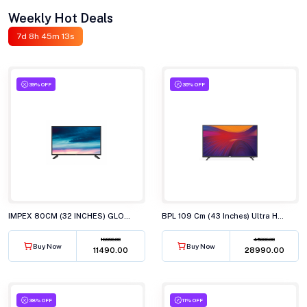
Weekly Hot Deals
7d 8h 45m 11s
39% OFF
36% OFF
IMPEX 80CM (32 INCHES) GLORIA LED TV, AY20 BL
BPL 109 Cm (43 Inches) Ultra HD (4K) Smart LED TV, 43U-C7312
18990.00
45000.00
Buy Now
Buy Now
₹11490.00
₹28990.00
38% OFF
11% OFF