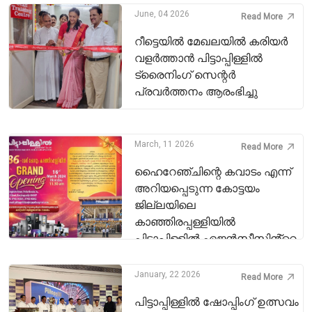
June, 04 2026
Read More
റീട്ടെയിൽ മേഖലയിൽ കരിയർ
വളർത്താൻ പിട്ടാപ്പിള്ളിൽ
ട്രൈനിംഗ് സെന്റർ
പ്രവർത്തനം ആരംഭിച്ചു
March, 11 2026
Read More
ഹൈറേഞ്ചിന്റെ കവാടം എന്ന്
അറിയപ്പെടുന്ന കോട്ടയം
ജില്ലയിലെ
കാഞ്ഞിരപ്പള്ളിയിൽ
പിട്ടാപ്പിള്ളിൽ ഏജൻസീസിൻ്റെ
86-ാ മത് ഷോറൂം 2026 മാർച്ച് 16
തിങ്കളാഴ്‌ച രാവിലെ 11.00 ന്
January, 22 2026
Read More
പ്രവർത്തനം ആരംഭിക്കുന്നു.
പിട്ടാപ്പിള്ളിൽ ഷോപ്പിംഗ് ഉത്സവം