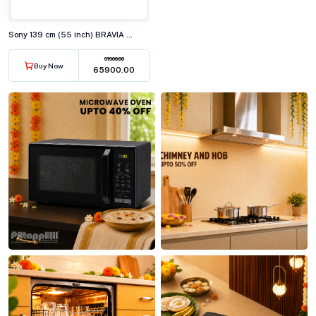
Sony 139 cm (55 inch) BRAVIA 2 4K Ultra HD Smart LED Google TV, K-55S25M2
91900.00
Buy Now
₹65900.00