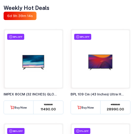
Weekly Hot Deals
6d 9h 39m 13s
39% OFF
36% OFF
IMPEX 80CM (32 INCHES) GLORIA LED TV, AY20 BL
BPL 109 Cm (43 Inches) Ultra HD (4K) Smart LED TV, 43U-C7312
18990.00
45000.00
Buy Now
Buy Now
₹11490.00
₹28990.00
38% OFF
11% OFF