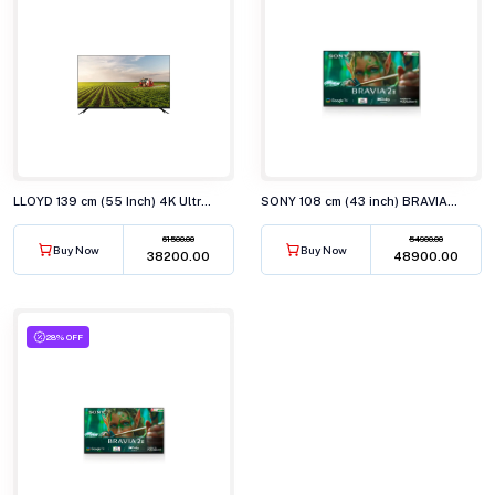
LLOYD 139 cm (55 Inch) 4K Ultra HD Smart LED TV 55US850F
SONY 108 cm (43 inch) BRAVIA 2 4K Ultra HD Smart LED TV K-43S22M2
61500.00
54900.00
Buy Now
Buy Now
₹38200.00
₹48900.00
28% OFF