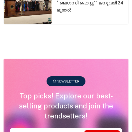
“ ലെഗസി ഫെസ്റ്റ് ” ജനുവരി 24
മുതൽ
NEWSLETTER
Top picks! Explore our best-
selling products and join the
trendsetters!