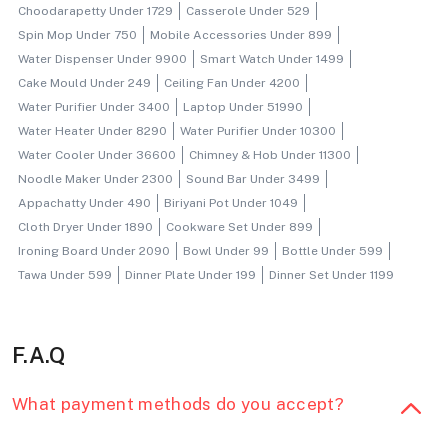
Choodarapetty Under 1729
Casserole Under 529
Spin Mop Under 750
Mobile Accessories Under 899
Water Dispenser Under 9900
Smart Watch Under 1499
Cake Mould Under 249
Ceiling Fan Under 4200
Water Purifier Under 3400
Laptop Under 51990
Water Heater Under 8290
Water Purifier Under 10300
Water Cooler Under 36600
Chimney & Hob Under 11300
Noodle Maker Under 2300
Sound Bar Under 3499
Appachatty Under 490
Biriyani Pot Under 1049
Cloth Dryer Under 1890
Cookware Set Under 899
Ironing Board Under 2090
Bowl Under 99
Bottle Under 599
Tawa Under 599
Dinner Plate Under 199
Dinner Set Under 1199
F.A.Q
What payment methods do you accept?