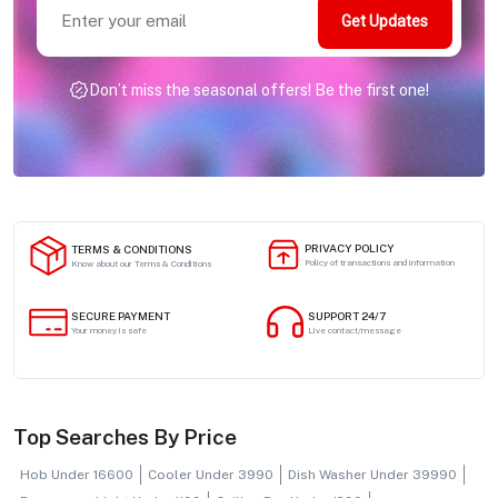
Get Updates
Don’t miss the seasonal offers! Be the first one!
PRIVACY POLICY
TERMS & CONDITIONS
Policy of transactions and information
Know about our Terms & Conditions
SECURE PAYMENT
SUPPORT 24/7
Your money is safe
Live contact/message
Top Searches By Price
Hob Under 16600
Cooler Under 3990
Dish Washer Under 39990