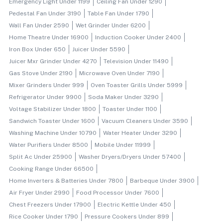
Emergency Light Under 1199
Ceiling Fan Under 1290
Pedestal Fan Under 3190
Table Fan Under 1790
Wall Fan Under 2590
Wet Grinder Under 6200
Home Theatre Under 16900
Induction Cooker Under 2400
Iron Box Under 650
Juicer Under 5590
Juicer Mxr Grinder Under 4270
Television Under 11490
Gas Stove Under 2190
Microwave Oven Under 7190
Mixer Grinders Under 999
Oven Toaster Grills Under 5999
Refrigerator Under 9900
Soda Maker Under 3290
Voltage Stabilizer Under 1800
Toaster Under 1100
Sandwich Toaster Under 1600
Vacuum Cleaners Under 3590
Washing Machine Under 10790
Water Heater Under 3290
Water Purifiers Under 8500
Mobile Under 11999
Split Ac Under 25900
Washer Dryers/dryers Under 57400
Cooking Range Under 66500
Home Inverters & Batteries Under 7800
Barbeque Under 3900
Air Fryer Under 2990
Food Processor Under 7600
Chest Freezers Under 17900
Electric Kettle Under 450
Rice Cooker Under 1790
Pressure Cookers Under 899