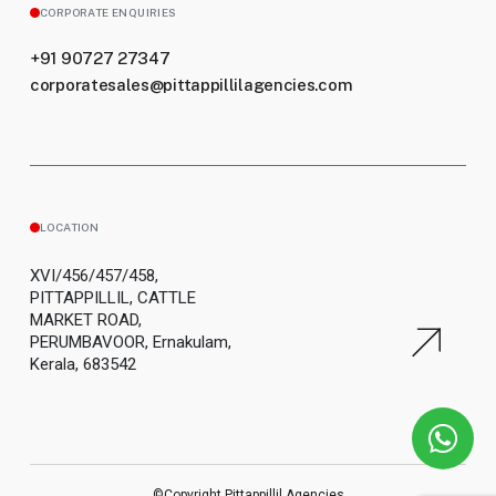
CORPORATE ENQUIRIES
+91 90727 27347
corporatesales@pittappillilagencies.com
LOCATION
XVI/456/457/458,
PITTAPPILLIL, CATTLE
MARKET ROAD,
PERUMBAVOOR, Ernakulam,
Kerala, 683542
©Copyright Pittappillil Agencies