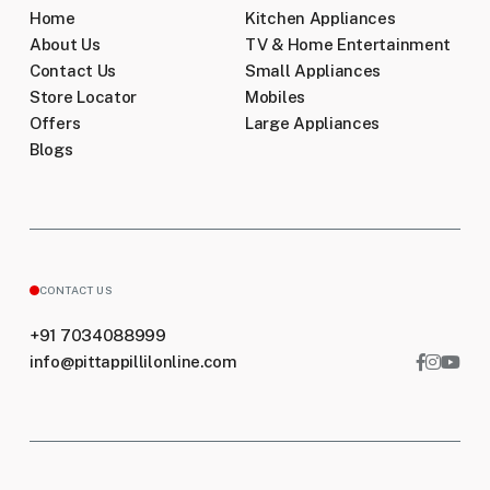
Home
Kitchen Appliances
Can I change or cancel my order after it has
been placed?
About Us
TV & Home Entertainment
Contact Us
Small Appliances
Store Locator
Mobiles
Do you have a physical store?
Offers
Large Appliances
Blogs
Are there any special offers or discounts
available?
CONTACT US
+91 7034088999
info@pittappillilonline.com