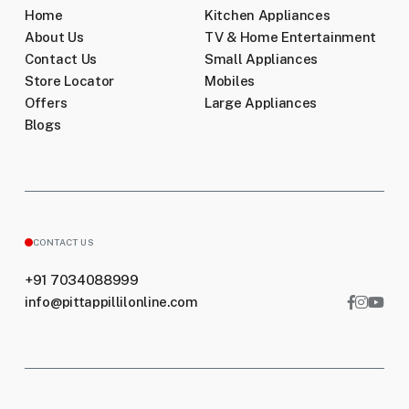
Home
Kitchen Appliances
Can I change or cancel my order after it has
been placed?
About Us
TV & Home Entertainment
Contact Us
Small Appliances
Store Locator
Mobiles
Do you have a physical store?
Offers
Large Appliances
Blogs
Are there any special offers or discounts
available?
CONTACT US
+91 7034088999
info@pittappillilonline.com