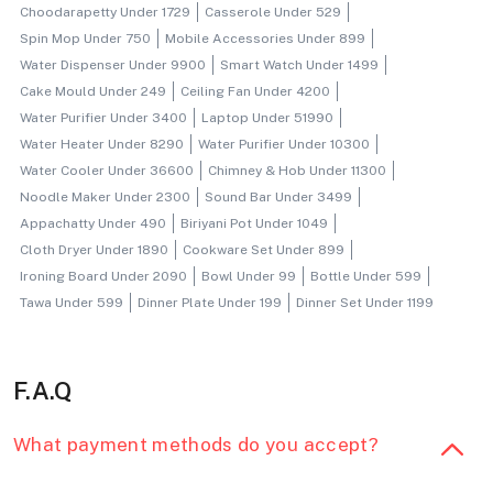
Choodarapetty Under 1729
Casserole Under 529
Spin Mop Under 750
Mobile Accessories Under 899
Water Dispenser Under 9900
Smart Watch Under 1499
Cake Mould Under 249
Ceiling Fan Under 4200
Water Purifier Under 3400
Laptop Under 51990
Water Heater Under 8290
Water Purifier Under 10300
Water Cooler Under 36600
Chimney & Hob Under 11300
Noodle Maker Under 2300
Sound Bar Under 3499
Appachatty Under 490
Biriyani Pot Under 1049
Cloth Dryer Under 1890
Cookware Set Under 899
Ironing Board Under 2090
Bowl Under 99
Bottle Under 599
Tawa Under 599
Dinner Plate Under 199
Dinner Set Under 1199
F.A.Q
What payment methods do you accept?