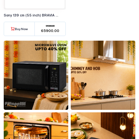
Sony 139 cm (55 inch) BRAVIA 2 4K Ultra HD Smart LED Google TV, K-55S25M2
91900.00
Buy Now
₹65900.00