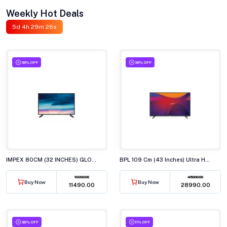
Weekly Hot Deals
5d 4h 29m 24s
39% OFF
36% OFF
IMPEX 80CM (32 INCHES) GLORIA LED TV, AY20 BL
BPL 109 Cm (43 Inches) Ultra HD (4K) Smart LED TV, 43U-C7312
18990.00
45000.00
Buy Now
Buy Now
₹11490.00
₹28990.00
38% OFF
11% OFF