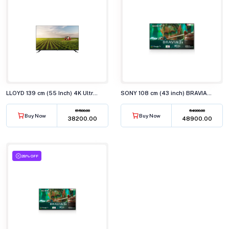
LLOYD 139 cm (55 Inch) 4K Ultra HD Smart LED TV 55US850F
SONY 108 cm (43 inch) BRAVIA 2 4K Ultra HD Smart LED TV K-43S22M2
61500.00
54900.00
Buy Now
Buy Now
₹38200.00
₹48900.00
28% OFF