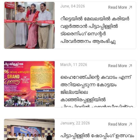
June, 04 2026
Read More
റീട്ടെയിൽ മേഖലയിൽ കരിയർ
വളർത്താൻ പിട്ടാപ്പിള്ളിൽ
ട്രൈനിംഗ് സെന്റർ
പ്രവർത്തനം ആരംഭിച്ചു
March, 11 2026
Read More
ഹൈറേഞ്ചിന്റെ കവാടം എന്ന്
അറിയപ്പെടുന്ന കോട്ടയം
ജില്ലയിലെ
കാഞ്ഞിരപ്പള്ളിയിൽ
പിട്ടാപ്പിള്ളിൽ ഏജൻസീസിൻ്റെ
86-ാ മത് ഷോറൂം 2026 മാർച്ച് 16
തിങ്കളാഴ്‌ച രാവിലെ 11.00 ന്
January, 22 2026
Read More
പ്രവർത്തനം ആരംഭിക്കുന്നു.
പിട്ടാപ്പിള്ളിൽ ഷോപ്പിംഗ് ഉത്സവം