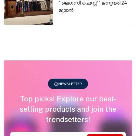
“ ലെഗസി ഫെസ്റ്റ് ” ജനുവരി 24
മുതൽ
NEWSLETTER
Top picks! Explore our best-
selling products and join the
trendsetters!