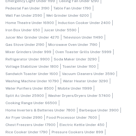
Emergency Light Under 1199
Ceiling Fan Under 1290
Pedestal Fan Under 3190
Table Fan Under 1790
Wall Fan Under 2590
Wet Grinder Under 6200
Home Theatre Under 16900
Induction Cooker Under 2400
Iron Box Under 650
Juicer Under 5590
Juicer Mxr Grinder Under 4270
Television Under 11490
Gas Stove Under 2190
Microwave Oven Under 7190
Mixer Grinders Under 999
Oven Toaster Grills Under 5999
Refrigerator Under 9900
Soda Maker Under 3290
Voltage Stabilizer Under 1800
Toaster Under 1100
Sandwich Toaster Under 1600
Vacuum Cleaners Under 3590
Washing Machine Under 10790
Water Heater Under 3290
Water Purifiers Under 8500
Mobile Under 11999
Split Ac Under 25900
Washer Dryers/dryers Under 57400
Cooking Range Under 66500
Home Inverters & Batteries Under 7800
Barbeque Under 3900
Air Fryer Under 2990
Food Processor Under 7600
Chest Freezers Under 17900
Electric Kettle Under 450
Rice Cooker Under 1790
Pressure Cookers Under 899