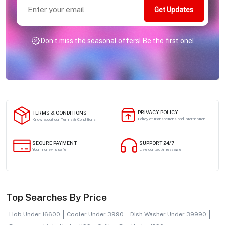
Get Updates
Don’t miss the seasonal offers! Be the first one!
PRIVACY POLICY
TERMS & CONDITIONS
Policy of transactions and information
Know about our Terms & Conditions
SECURE PAYMENT
SUPPORT 24/7
Your money is safe
Live contact/message
Top Searches By Price
Hob Under 16600
Cooler Under 3990
Dish Washer Under 39990