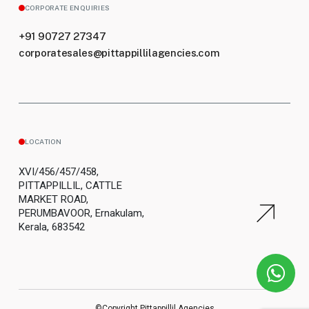
CORPORATE ENQUIRIES
+91 90727 27347
corporatesales@pittappillilagencies.com
LOCATION
XVI/456/457/458,
PITTAPPILLIL, CATTLE
MARKET ROAD,
PERUMBAVOOR, Ernakulam,
Kerala, 683542
©Copyright Pittappillil Agencies